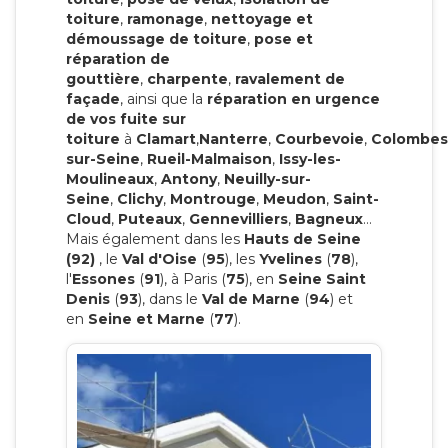
toiture
,
ramonage
,
nettoyage et
démoussage de toiture
,
pose et
réparation de
gouttière
,
charpente
,
ravalement de
façade
, ainsi que la
réparation en urgence
de vos fuite sur
toiture
à
Clamart
,
Nanterre
,
Courbevoie
,
Colombes
sur-Seine
,
Rueil-Malmaison
,
Issy-les-
Moulineaux
,
Antony
,
Neuilly-sur-
Seine
,
Clichy
,
Montrouge
,
Meudon
,
Saint-
Cloud
,
Puteaux
,
Gennevilliers
,
Bagneux
…
Mais également dans les
Hauts de Seine
(92)
, le
Val d'Oise
(
95
), les
Yvelines
(
78
),
l'
Essones
(
91
), à Paris (
75
), en
Seine Saint
Denis
(
93
), dans le
Val de Marne
(
94
) et
en
Seine et Marne
(
77
).