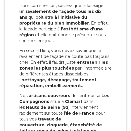
Pour commencer, sachez que la loi exige
un
ravalement de façade tous les dix
ans
qui doit être
à l’initiative du
propriétaire du bien immobilier
. En effet,
la façade participe à
l’esthétisme d’une
région
et elle doit donc se présenter sous
son meilleur jour.
En second lieu, vous devez savoir que le
ravalement de façade ne coûte pas toujours
cher. En effet, il faudra juste
entretenir les
zones les plus touchées
par l’intermédiaire
de différentes étapes dissociables
:
nettoyage, décapage, traitement,
réparation, embellissement…
Nos
artisans couvreurs
de l'entreprise
Les
Compagnons
situé à
Clamart
dans
les
Hauts de Seine
(
92
) interviennent
rapidement sur toute l'
Ile de France
pour
tous vos
travaux de
couverture
,
zinguerie
,
étanchéité de
toiture
,
pose de velux
,
isolation de