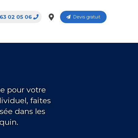
63 02 05 06
Devis gratuit
e pour votre
ividuel, faites
isée dans les
quin.