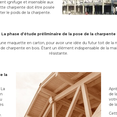
ent ignifuge et insensible aux
tte charpente doit être posée
ter le poids de la charpente.
La phase d’étude préliminaire de la pose de la charpente
r une maquette en carton, pour avoir une idée du futur toit de la 
it de charpente en bois. Étant un élément indispensable de la mais
résistante.
e la
 La
Aprè
in
de l
du
votr
es
de l
Cett
.