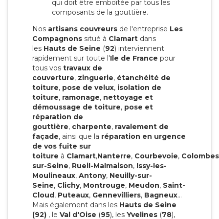
qui doit être emboîtée par tous les
composants de la gouttière.
Nos
artisans couvreurs
de l'entreprise
Les
Compagnons
situé à
Clamart
dans
les
Hauts de Seine
(
92
) interviennent
rapidement sur toute l'
Ile de France
pour
tous vos
travaux de
couverture
,
zinguerie
,
étanchéité de
toiture
,
pose de velux
,
isolation de
toiture
,
ramonage
,
nettoyage et
démoussage de toiture
,
pose et
réparation de
gouttière
,
charpente
,
ravalement de
façade
, ainsi que la
réparation en urgence
de vos fuite sur
toiture
à
Clamart
,
Nanterre
,
Courbevoie
,
Colombes
sur-Seine
,
Rueil-Malmaison
,
Issy-les-
Moulineaux
,
Antony
,
Neuilly-sur-
Seine
,
Clichy
,
Montrouge
,
Meudon
,
Saint-
Cloud
,
Puteaux
,
Gennevilliers
,
Bagneux
…
Mais également dans les
Hauts de Seine
(92)
, le
Val d'Oise
(
95
), les
Yvelines
(
78
),