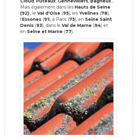
Cloud
,
Puteaux
,
Gennevilliers
,
Bagneux
…
Mais également dans les
Hauts de Seine
(92)
, le
Val d'Oise
(
95
), les
Yvelines
(
78
),
l'
Essones
(
91
), à Paris (
75
), en
Seine Saint
Denis
(
93
), dans le
Val de Marne
(
94
) et
en
Seine et Marne
(
77
).