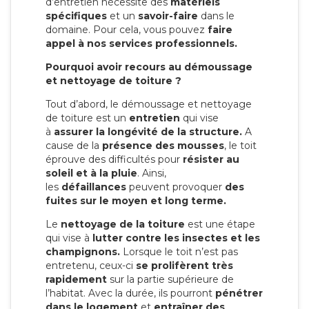
d’entretien nécessite des
matériels
spécifiques
et un
savoir-faire
dans le
domaine. Pour cela, vous pouvez
faire
appel à nos services professionnels.
Pourquoi avoir recours au démoussage
et nettoyage de toiture ?
Tout d’abord, le démoussage et nettoyage
de toiture est un
entretien
qui vise
à
assurer la longévité de la structure.
A
cause de la
présence des mousses
, le toit
éprouve des difficultés pour
résister au
soleil et à la pluie
. Ainsi,
les
défaillances
peuvent provoquer
des
fuites sur le moyen et long terme.
Le
nettoyage de la toiture
est une étape
qui vise à
lutter contre les insectes et les
champignons.
Lorsque le toit n’est pas
entretenu, ceux-ci
se prolifèrent très
rapidement
sur la partie supérieure de
l’habitat. Avec la durée, ils pourront
pénétrer
dans le logement
et
entraîner des