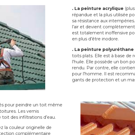
.
La peinture acrylique
(plus
répandue et la plus utilisée p
sa résistance aux intempéries.
l’air et devient complètement 
est totalement inoffensive 
en plus d’être inodore.
.
La peinture polyuréthane
toits plats. Elle est à base de 
l’huile. Elle possède un bon p
rendu. Par contre, elle contie
pour l’homme. Il est recomman
gants de protection et un ma
sés pour peindre un toit même
toitures. Les vernis
oit des infiltrations d’eau.
 la couleur originelle de
rotection complémentaire