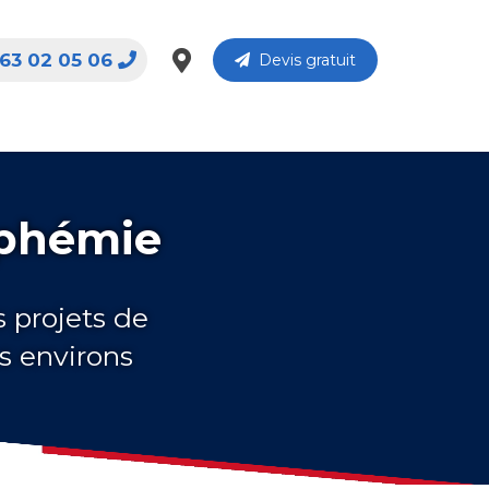
63 02 05 06
Devis gratuit
uphémie
s projets de
s environs