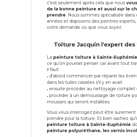
c'est seulement après cela que nous
vous 
de la bonne peinture et aussi sur le ch
prendre
. Nous sommes spécialisée dans 
années et disposons des peintres experts, 
votre demande où que vous soyez.
Toiture Jacquin l'expert des
La
peinture toiture à Sainte-Euphémi
ce qu'on pourrait penser car avant tout tra
il faut:
.
d'abord commencer par réparer les évent
dans les tuiles cassées s'il y en avait
.
ensuite procéder au nettoyage complet 
.
procéder à un demoussage de toiture pou
mousses qui seront installées
Vous vous interrogez peut être surement s
prendre pour la toiture. Et bien sachez qu'i
peinture toiture à Sainte-Euphémie
do
peinture polyuréthane, les vernis inco