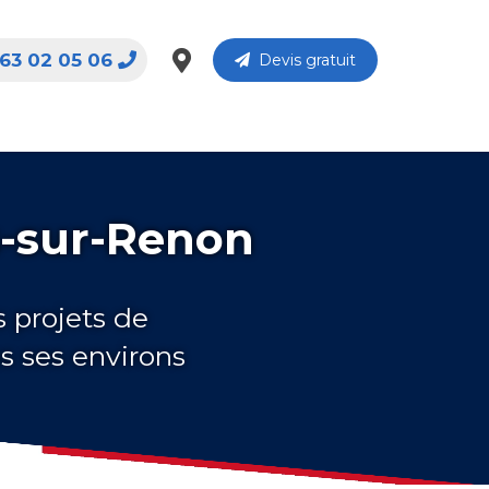
63 02 05 06
Devis gratuit
s-sur-Renon
s projets de
s ses environs