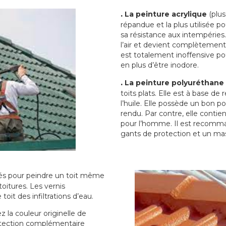
.
La peinture acrylique
(plus
répandue et la plus utilisée p
sa résistance aux intempéries.
l’air et devient complètement 
est totalement inoffensive 
en plus d’être inodore.
.
La peinture polyuréthane
toits plats. Elle est à base de 
l’huile. Elle possède un bon p
rendu. Par contre, elle contie
pour l’homme. Il est recomman
gants de protection et un ma
sés pour peindre un toit même
toitures. Les vernis
oit des infiltrations d’eau.
 la couleur originelle de
rotection complémentaire