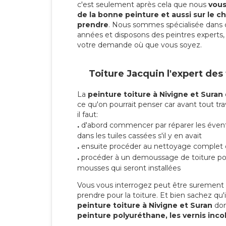
c'est seulement après cela que nous
vous 
de la bonne peinture et aussi sur le ch
prendre
. Nous sommes spécialisée dans 
années et disposons des peintres experts, 
votre demande où que vous soyez.
Toiture Jacquin l'expert des
La
peinture toiture à Nivigne et Suran
ce qu'on pourrait penser car avant tout tra
il faut:
.
d'abord commencer par réparer les évent
dans les tuiles cassées s'il y en avait
.
ensuite procéder au nettoyage complet 
.
procéder à un demoussage de toiture pou
mousses qui seront installées
Vous vous interrogez peut être surement s
prendre pour la toiture. Et bien sachez qu'i
peinture toiture à Nivigne et Suran
don
peinture polyuréthane, les vernis inco