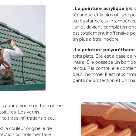
.
La peinture acrylique
(plus
répandue et la plus utilisée p
sa résistance aux intempéries.
l’air et devient complètement 
est totalement inoffensive 
en plus d’être inodore.
.
La peinture polyuréthane
toits plats. Elle est à base de 
l’huile. Elle possède un bon p
rendu. Par contre, elle contie
pour l’homme. Il est recomman
gants de protection et un ma
sés pour peindre un toit même
toitures. Les vernis
oit des infiltrations d’eau.
 la couleur originelle de
rotection complémentaire