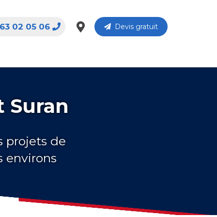
63 02 05 06
Devis gratuit
t Suran
s projets de
s environs