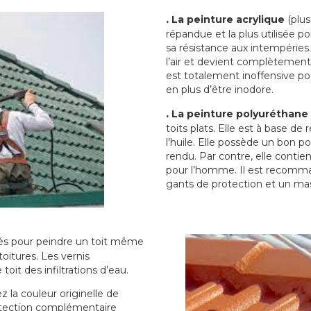
.
La peinture acrylique
(plus
répandue et la plus utilisée p
sa résistance aux intempéries.
l’air et devient complètement 
est totalement inoffensive 
en plus d’être inodore.
.
La peinture polyuréthane
toits plats. Elle est à base de 
l’huile. Elle possède un bon p
rendu. Par contre, elle contie
pour l’homme. Il est recomman
gants de protection et un ma
sés pour peindre un toit même
toitures. Les vernis
oit des infiltrations d’eau.
 la couleur originelle de
rotection complémentaire