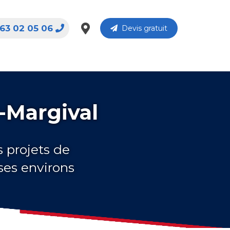
63 02 05 06
Devis gratuit
r-Margival
s projets de
ses environs