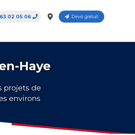
63 02 05 06
Devis gratuit
-en-Haye
s projets de
es environs