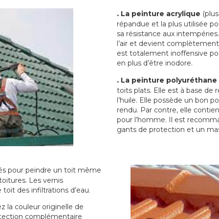
.
La peinture acrylique
(plus
répandue et la plus utilisée p
sa résistance aux intempéries.
l’air et devient complètement 
est totalement inoffensive 
en plus d’être inodore.
.
La peinture polyuréthane
toits plats. Elle est à base de 
l’huile. Elle possède un bon p
rendu. Par contre, elle contie
pour l’homme. Il est recomman
gants de protection et un ma
sés pour peindre un toit même
toitures. Les vernis
oit des infiltrations d’eau.
 la couleur originelle de
rotection complémentaire