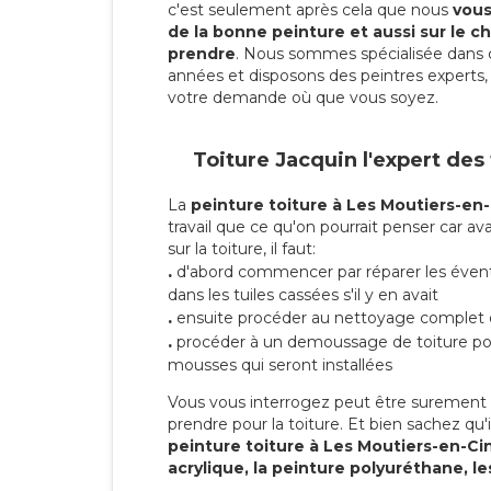
c'est seulement après cela que nous
vous 
de la bonne peinture et aussi sur le ch
prendre
. Nous sommes spécialisée dans 
années et disposons des peintres experts, 
votre demande où que vous soyez.
Toiture Jacquin l'expert des
La
peinture toiture à Les Moutiers-en-
travail que ce qu'on pourrait penser car av
sur la toiture, il faut:
.
d'abord commencer par réparer les évent
dans les tuiles cassées s'il y en avait
.
ensuite procéder au nettoyage complet 
.
procéder à un demoussage de toiture pou
mousses qui seront installées
Vous vous interrogez peut être surement s
prendre pour la toiture. Et bien sachez qu'i
peinture toiture à Les Moutiers-en-Ci
acrylique, la peinture polyuréthane, le