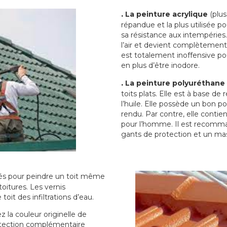
.
La peinture acrylique
(plus
répandue et la plus utilisée p
sa résistance aux intempéries.
l’air et devient complètement 
est totalement inoffensive 
en plus d’être inodore.
.
La peinture polyuréthane
toits plats. Elle est à base de 
l’huile. Elle possède un bon p
rendu. Par contre, elle contie
pour l’homme. Il est recomman
gants de protection et un ma
sés pour peindre un toit même
toitures. Les vernis
oit des infiltrations d’eau.
 la couleur originelle de
rotection complémentaire