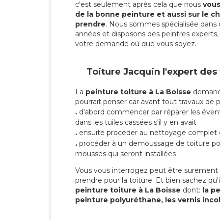
c'est seulement après cela que nous
vous 
de la bonne peinture et aussi sur le ch
prendre
. Nous sommes spécialisée dans 
années et disposons des peintres experts, 
votre demande où que vous soyez.
Toiture Jacquin l'expert des
La
peinture toiture à La Boisse
demande 
pourrait penser car avant tout travaux de pei
.
d'abord commencer par réparer les évent
dans les tuiles cassées s'il y en avait
.
ensuite procéder au nettoyage complet 
.
procéder à un demoussage de toiture pou
mousses qui seront installées
Vous vous interrogez peut être surement s
prendre pour la toiture. Et bien sachez qu'i
peinture toiture à La Boisse
dont:
la pe
peinture polyuréthane, les vernis inco