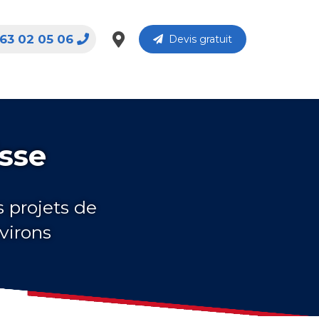
63 02 05 06
Devis gratuit
isse
s projets de
virons