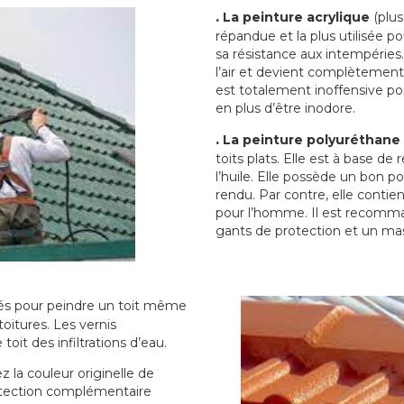
.
La peinture acrylique
(plus
répandue et la plus utilisée p
sa résistance aux intempéries.
l’air et devient complètement 
est totalement inoffensive 
en plus d’être inodore.
.
La peinture polyuréthane
toits plats. Elle est à base de 
l’huile. Elle possède un bon p
rendu. Par contre, elle contie
pour l’homme. Il est recomman
gants de protection et un ma
sés pour peindre un toit même
toitures. Les vernis
oit des infiltrations d’eau.
 la couleur originelle de
rotection complémentaire