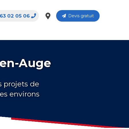
63 02 05 06
Devis gratuit
e-en-Auge
s projets de
ses environs