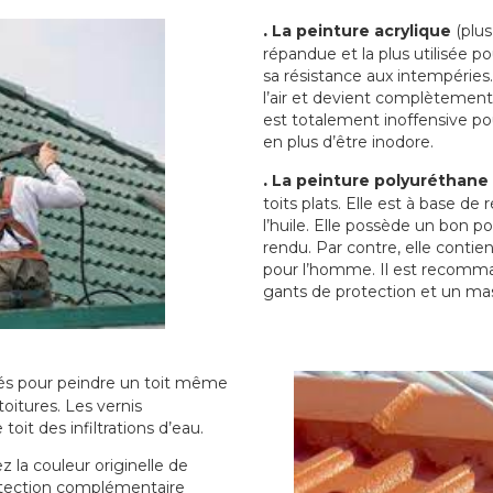
.
La peinture acrylique
(plus
répandue et la plus utilisée p
sa résistance aux intempéries.
l’air et devient complètement 
est totalement inoffensive 
en plus d’être inodore.
.
La peinture polyuréthane
toits plats. Elle est à base de 
l’huile. Elle possède un bon p
rendu. Par contre, elle contie
pour l’homme. Il est recomman
gants de protection et un ma
sés pour peindre un toit même
toitures. Les vernis
oit des infiltrations d’eau.
 la couleur originelle de
rotection complémentaire