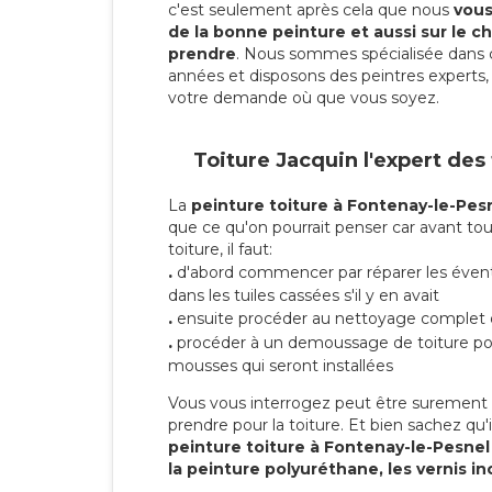
c'est seulement après cela que nous
vous 
de la bonne peinture et aussi sur le ch
prendre
. Nous sommes spécialisée dans 
années et disposons des peintres experts, 
votre demande où que vous soyez.
Toiture Jacquin l'expert des
La
peinture toiture à Fontenay-le-Pes
que ce qu'on pourrait penser car avant tou
toiture, il faut:
.
d'abord commencer par réparer les évent
dans les tuiles cassées s'il y en avait
.
ensuite procéder au nettoyage complet 
.
procéder à un demoussage de toiture pou
mousses qui seront installées
Vous vous interrogez peut être surement s
prendre pour la toiture. Et bien sachez qu'i
peinture toiture à Fontenay-le-Pesne
la peinture polyuréthane, les vernis in