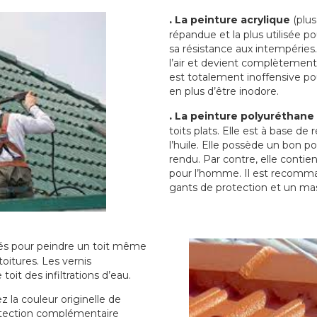
.
La peinture acrylique
(plus
répandue et la plus utilisée p
sa résistance aux intempéries.
l’air et devient complètement 
est totalement inoffensive 
en plus d’être inodore.
.
La peinture polyuréthane
toits plats. Elle est à base de 
l’huile. Elle possède un bon p
rendu. Par contre, elle contie
pour l’homme. Il est recomman
gants de protection et un ma
sés pour peindre un toit même
toitures. Les vernis
oit des infiltrations d’eau.
 la couleur originelle de
rotection complémentaire