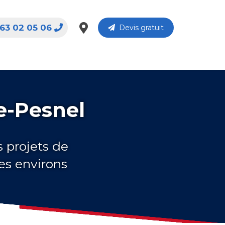
63 02 05 06
Devis gratuit
e-Pesnel
s projets de
es environs