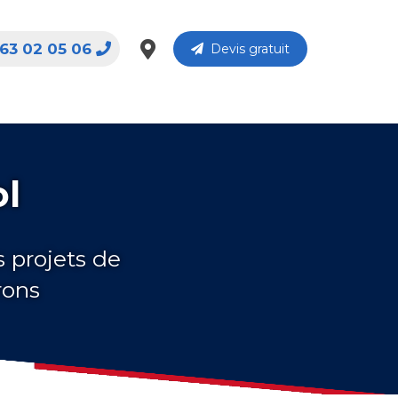
63 02 05 06
Devis gratuit
ol
s projets de
rons