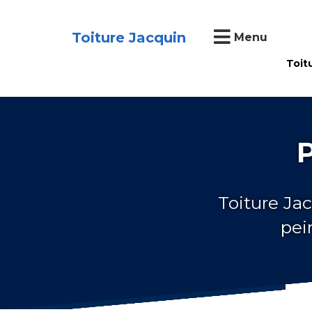
Toiture Jacquin
Menu
Toit
P
Toiture Jac
pei