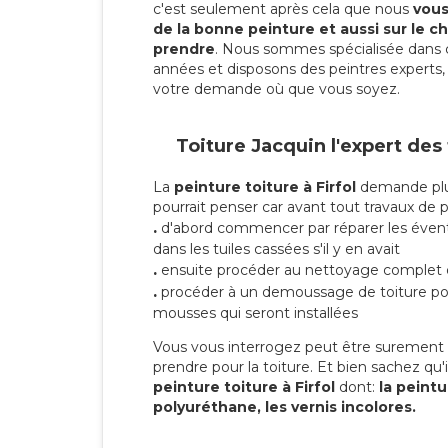
c'est seulement après cela que nous
vous 
de la bonne peinture et aussi sur le ch
prendre
. Nous sommes spécialisée dans 
années et disposons des peintres experts, 
votre demande où que vous soyez.
Toiture Jacquin l'expert des
La
peinture toiture à Firfol
demande plus
pourrait penser car avant tout travaux de pei
.
d'abord commencer par réparer les évent
dans les tuiles cassées s'il y en avait
.
ensuite procéder au nettoyage complet 
.
procéder à un demoussage de toiture pou
mousses qui seront installées
Vous vous interrogez peut être surement s
prendre pour la toiture. Et bien sachez qu'i
peinture toiture à Firfol
dont:
la peintu
polyuréthane, les vernis incolores.