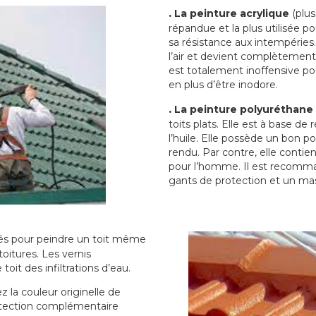
.
La peinture acrylique
(plus
répandue et la plus utilisée p
sa résistance aux intempéries.
l’air et devient complètement 
est totalement inoffensive 
en plus d’être inodore.
.
La peinture polyuréthane
toits plats. Elle est à base de 
l’huile. Elle possède un bon p
rendu. Par contre, elle contie
pour l’homme. Il est recomman
gants de protection et un ma
sés pour peindre un toit même
toitures. Les vernis
oit des infiltrations d’eau.
 la couleur originelle de
rotection complémentaire