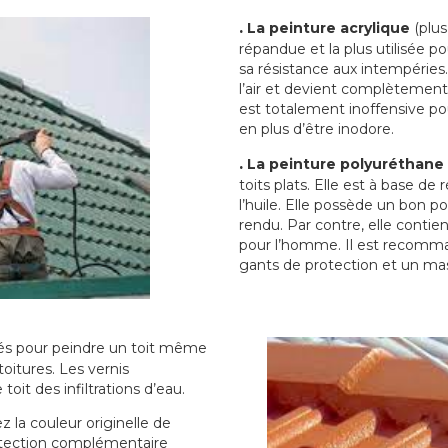
.
La peinture acrylique
(plus
répandue et la plus utilisée p
sa résistance aux intempéries.
l’air et devient complètement 
est totalement inoffensive 
en plus d’être inodore.
.
La peinture polyuréthane
toits plats. Elle est à base de 
l’huile. Elle possède un bon p
rendu. Par contre, elle contie
pour l’homme. Il est recomman
gants de protection et un ma
sés pour peindre un toit même
toitures. Les vernis
oit des infiltrations d’eau.
 la couleur originelle de
rotection complémentaire