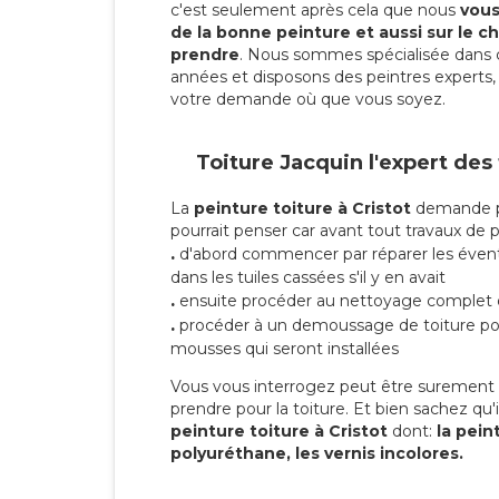
c'est seulement après cela que nous
vous 
de la bonne peinture et aussi sur le ch
prendre
. Nous sommes spécialisée dans 
années et disposons des peintres experts, 
votre demande où que vous soyez.
Toiture Jacquin l'expert des
La
peinture toiture à Cristot
demande pl
pourrait penser car avant tout travaux de pei
.
d'abord commencer par réparer les évent
dans les tuiles cassées s'il y en avait
.
ensuite procéder au nettoyage complet 
.
procéder à un demoussage de toiture pou
mousses qui seront installées
Vous vous interrogez peut être surement s
prendre pour la toiture. Et bien sachez qu'i
peinture toiture à Cristot
dont:
la peint
polyuréthane, les vernis incolores.