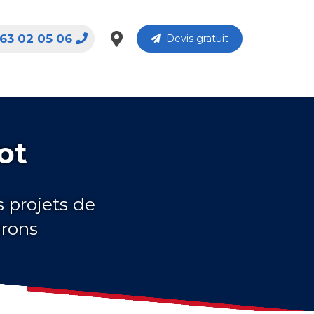
63 02 05 06
Devis gratuit
ot
s projets de
irons