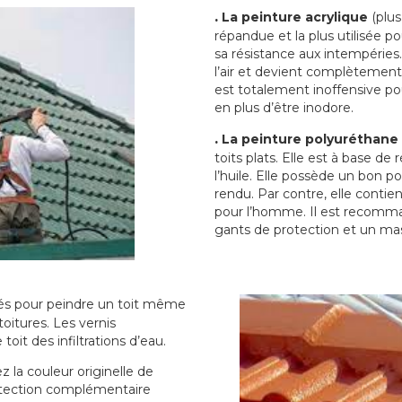
.
La peinture acrylique
(plus
répandue et la plus utilisée p
sa résistance aux intempéries.
l’air et devient complètement 
est totalement inoffensive 
en plus d’être inodore.
.
La peinture polyuréthane
toits plats. Elle est à base de 
l’huile. Elle possède un bon p
rendu. Par contre, elle contie
pour l’homme. Il est recomman
gants de protection et un ma
sés pour peindre un toit même
toitures. Les vernis
oit des infiltrations d’eau.
 la couleur originelle de
rotection complémentaire