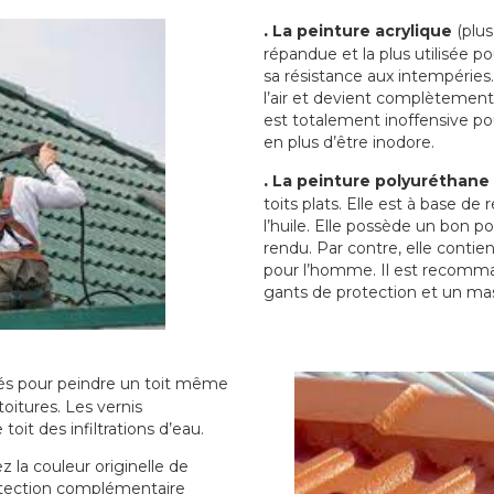
.
La peinture acrylique
(plus
répandue et la plus utilisée p
sa résistance aux intempéries.
l’air et devient complètement 
est totalement inoffensive 
en plus d’être inodore.
.
La peinture polyuréthane
toits plats. Elle est à base de 
l’huile. Elle possède un bon p
rendu. Par contre, elle contie
pour l’homme. Il est recomman
gants de protection et un ma
sés pour peindre un toit même
toitures. Les vernis
oit des infiltrations d’eau.
 la couleur originelle de
rotection complémentaire