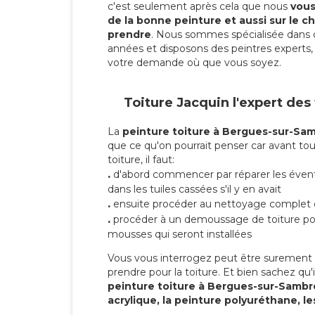
c'est seulement après cela que nous
vous 
de la bonne peinture et aussi sur le ch
prendre
. Nous sommes spécialisée dans 
années et disposons des peintres experts, 
votre demande où que vous soyez.
Toiture Jacquin l'expert des
La
peinture toiture à Bergues-sur-Sa
que ce qu'on pourrait penser car avant tou
toiture, il faut:
.
d'abord commencer par réparer les évent
dans les tuiles cassées s'il y en avait
.
ensuite procéder au nettoyage complet 
.
procéder à un demoussage de toiture pou
mousses qui seront installées
Vous vous interrogez peut être surement s
prendre pour la toiture. Et bien sachez qu'i
peinture toiture à Bergues-sur-Samb
acrylique, la peinture polyuréthane, le