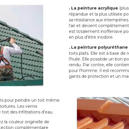
.
La peinture acrylique
(plus
répandue et la plus utilisée p
sa résistance aux intempéries.
l’air et devient complètement 
est totalement inoffensive 
en plus d’être inodore.
.
La peinture polyuréthane
toits plats. Elle est à base de 
l’huile. Elle possède un bon p
rendu. Par contre, elle contie
pour l’homme. Il est recomman
gants de protection et un ma
sés pour peindre un toit même
toitures. Les vernis
oit des infiltrations d’eau.
 la couleur originelle de
rotection complémentaire