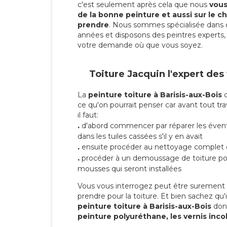
c'est seulement après cela que nous
vous 
de la bonne peinture et aussi sur le ch
prendre
. Nous sommes spécialisée dans 
années et disposons des peintres experts, 
votre demande où que vous soyez.
Toiture Jacquin l'expert des
La
peinture toiture à Barisis-aux-Bois
d
ce qu'on pourrait penser car avant tout tra
il faut:
.
d'abord commencer par réparer les évent
dans les tuiles cassées s'il y en avait
.
ensuite procéder au nettoyage complet 
.
procéder à un demoussage de toiture pou
mousses qui seront installées
Vous vous interrogez peut être surement s
prendre pour la toiture. Et bien sachez qu'i
peinture toiture à Barisis-aux-Bois
don
peinture polyuréthane, les vernis inco