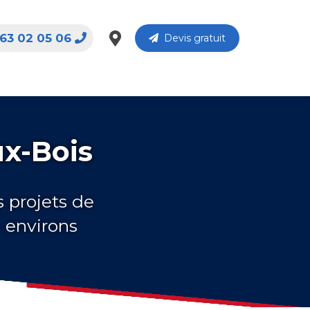
63 02 05 06
Devis gratuit
ux-Bois
s projets de
s environs