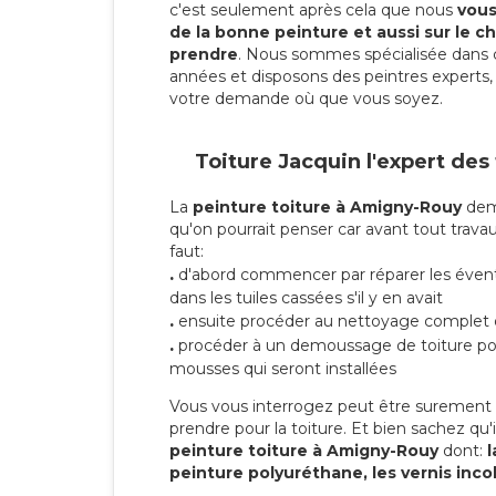
c'est seulement après cela que nous
vous 
de la bonne peinture et aussi sur le ch
prendre
. Nous sommes spécialisée dans 
années et disposons des peintres experts, 
votre demande où que vous soyez.
Toiture Jacquin l'expert des
La
peinture toiture à Amigny-Rouy
dema
qu'on pourrait penser car avant tout travaux
faut:
.
d'abord commencer par réparer les évent
dans les tuiles cassées s'il y en avait
.
ensuite procéder au nettoyage complet 
.
procéder à un demoussage de toiture pou
mousses qui seront installées
Vous vous interrogez peut être surement s
prendre pour la toiture. Et bien sachez qu'i
peinture toiture à Amigny-Rouy
dont:
l
peinture polyuréthane, les vernis inco