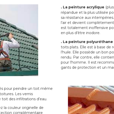
.
La peinture acrylique
(plus
répandue et la plus utilisée p
sa résistance aux intempéries.
l’air et devient complètement 
est totalement inoffensive 
en plus d’être inodore.
.
La peinture polyuréthane
toits plats. Elle est à base de 
l’huile. Elle possède un bon p
rendu. Par contre, elle contie
pour l’homme. Il est recomman
gants de protection et un ma
sés pour peindre un toit même
toitures. Les vernis
oit des infiltrations d’eau.
 la couleur originelle de
rotection complémentaire