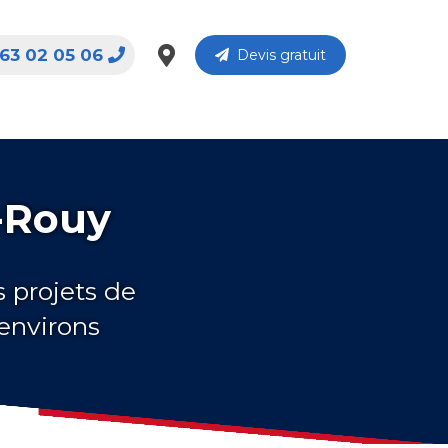
63 02 05 06
Devis gratuit
-Rouy
s projets de
environs