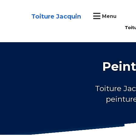
Toiture Jacquin
Menu
Toit
Pein
Toiture Jac
peintur