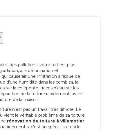
r
eil, des pollutions, votre toit est plus
radation, à la déformation et
i causerait une infiltration à risque de
rque d'une humidité dans les combles, la
res sur la charpente, traces d'eau sur les
a réparation de la toiture rapidement, avant
ucture de la maison.
ure n'est pas un travail très difficile. Le
'où vient le véritable problème de sa toiture.
 une
rénovation de toiture à Villemotier
 rapidement si c'est un spécialiste qui le