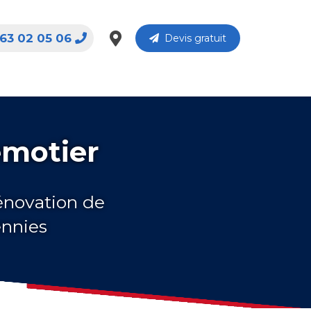
63 02 05 06
Devis gratuit
emotier
rénovation de
ennies