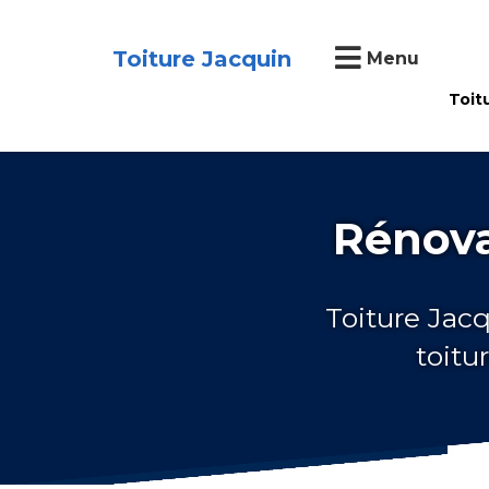
Toiture Jacquin
Menu
Toit
Rénova
Toiture Jacq
toitu