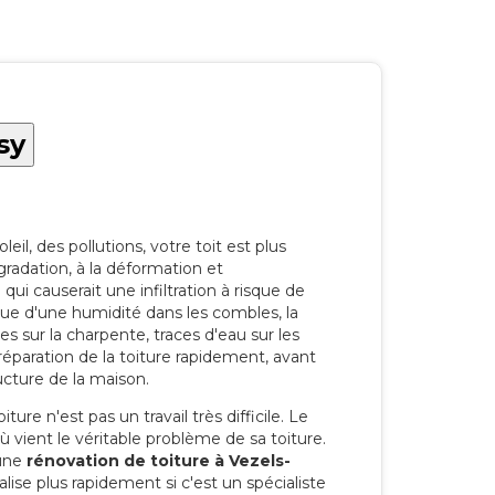
sy
eil, des pollutions, votre toit est plus
radation, à la déformation et
i causerait une infiltration à risque de
rque d'une humidité dans les combles, la
res sur la charpente, traces d'eau sur les
a réparation de la toiture rapidement, avant
ucture de la maison.
ure n'est pas un travail très difficile. Le
'où vient le véritable problème de sa toiture.
 une
rénovation de toiture à Vezels-
lise plus rapidement si c'est un spécialiste