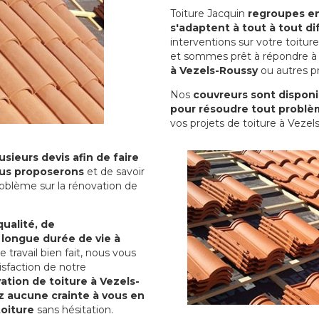
Toiture Jacquin
regroupes en 
s'adaptent à tout à tout dif
interventions sur votre toit
et sommes prêt à répondre à 
à Vezels-Roussy
ou autres pr
Nos
couvreurs sont disponib
pour résoudre tout problè
vos projets de toiture à Vezel
sieurs devis afin de faire
us proposerons
et de savoir
oblème sur la rénovation de
qualité, de
 longue durée de vie à
le travail bien fait, nous vous
sfaction de notre
ation de toiture à Vezels-
z aucune crainte à vous en
toiture
sans hésitation.