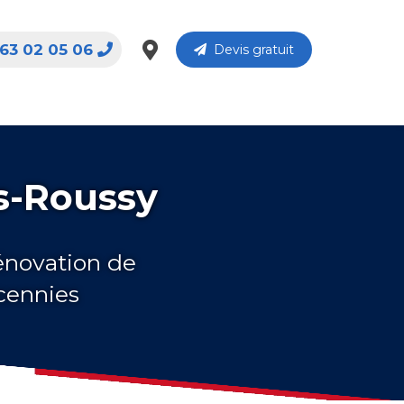
63 02 05 06
Devis gratuit
ls-Roussy
rénovation de
écennies