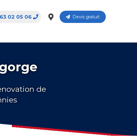
63 02 05 06
Devis gratuit
lgorge
rénovation de
nnies