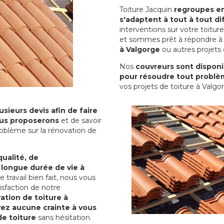
Toiture Jacquin
regroupes en 
s'adaptent à tout à tout dif
interventions sur votre toit
et sommes prêt à répondre à 
à Valgorge
ou autres projets 
Nos
couvreurs sont disponib
pour résoudre tout problè
vos projets de toiture à Valgo
sieurs devis afin de faire
us proposerons
et de savoir
oblème sur la rénovation de
qualité, de
 longue durée de vie à
le travail bien fait, nous vous
sfaction de notre
ation de toiture à
yez aucune crainte à vous
de toiture
sans hésitation.