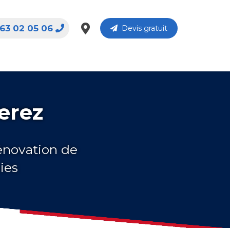
63 02 05 06
Devis gratuit
erez
rénovation de
ies