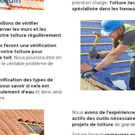
prend en charge.
Toiture Ja
spécialisée dans les travau
illons de vérifier
erver les murs et les
votre toiture régulièrement
.
ls feront une vérification
votre toiture pour
 toit
. Nous pourrons être en
 le véritable problème de
rification des types de
pour savoir si cela est
oulement d'eau
et donc ainsi
ure.
Nous
avons de l'expérience
actifs des outils nécessai
projets de toiture
de grande
Toiture Jacquin
regroupes en 