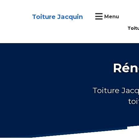
Toiture Jacquin
Menu
Toit
Rén
Toiture Jacq
to