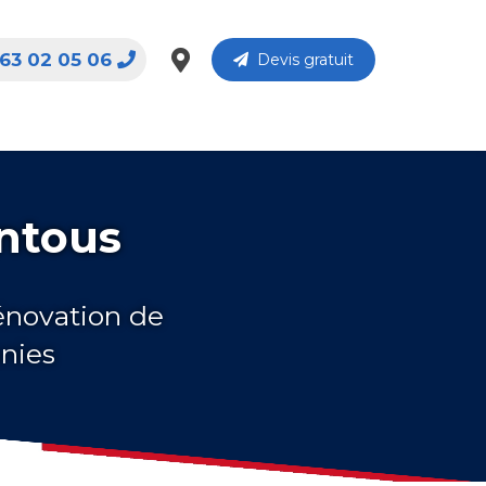
63 02 05 06
Devis gratuit
entous
rénovation de
nnies