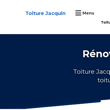
Toiture Jacquin
Menu
Toit
Rénov
Toiture Jacq
toit