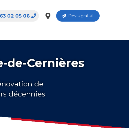
63 02 05 06
Devis gratuit
e-de-Cernières
rénovation de
urs décennies