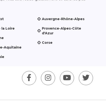
Est
Auvergne-Rhône-Alpes
 la Loire
Provence-Alpes-Côte
d'Azur
ne
Corse
le-Aquitaine
nie