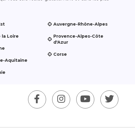
Est
Auvergne-Rhône-Alpes
 la Loire
Provence-Alpes-Côte
d'Azur
ne
Corse
le-Aquitaine
nie