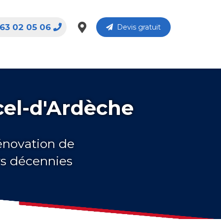
63 02 05 06
Devis gratuit
cel-d'Ardèche
rénovation de
rs décennies