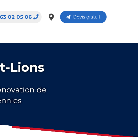
63 02 05 06
Devis gratuit
t-Lions
rénovation de
ennies