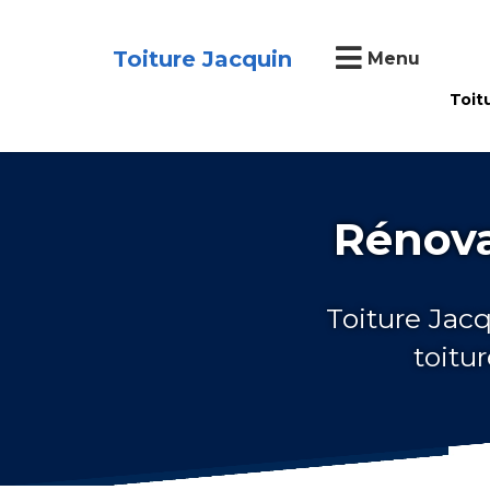
Toiture Jacquin
Menu
Toit
Rénova
Toiture Jacq
toitu