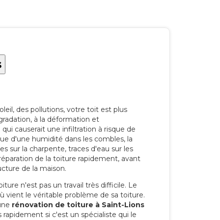
s
eil, des pollutions, votre toit est plus
radation, à la déformation et
i causerait une infiltration à risque de
rque d'une humidité dans les combles, la
res sur la charpente, traces d'eau sur les
a réparation de la toiture rapidement, avant
ucture de la maison.
ure n'est pas un travail très difficile. Le
'où vient le véritable problème de sa toiture.
 une
rénovation de toiture à Saint-Lions
 rapidement si c'est un spécialiste qui le