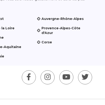
Est
Auvergne-Rhône-Alpes
 la Loire
Provence-Alpes-Côte
d'Azur
ne
Corse
le-Aquitaine
nie