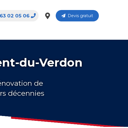
63 02 05 06
Devis gratuit
rent-du-Verdon
rénovation de
urs décennies