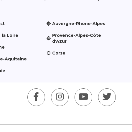
Est
Auvergne-Rhône-Alpes
 la Loire
Provence-Alpes-Côte
d'Azur
ne
Corse
le-Aquitaine
nie