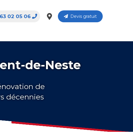
63 02 05 06
Devis gratuit
rent-de-Neste
rénovation de
rs décennies