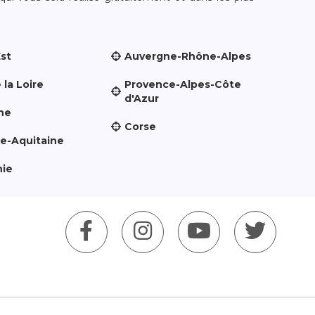
Est
Auvergne-Rhône-Alpes
 la Loire
Provence-Alpes-Côte
d'Azur
ne
Corse
le-Aquitaine
nie