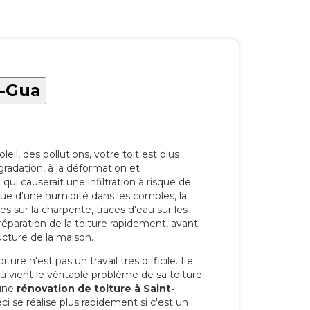
u-Gua
eil, des pollutions, votre toit est plus
radation, à la déformation et
i causerait une infiltration à risque de
rque d'une humidité dans les combles, la
res sur la charpente, traces d'eau sur les
a réparation de la toiture rapidement, avant
ucture de la maison.
ure n'est pas un travail très difficile. Le
'où vient le véritable problème de sa toiture.
 une
rénovation de toiture à Saint-
i se réalise plus rapidement si c'est un