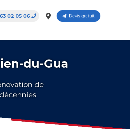
63 02 05 06
Devis gratuit
ulien-du-Gua
rénovation de
s décennies