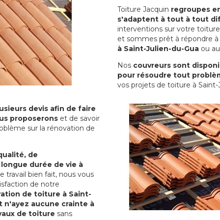
Toiture Jacquin
regroupes en 
s'adaptent à tout à tout dif
interventions sur votre toit
et sommes prêt à répondre à 
à Saint-Julien-du-Gua
ou aut
Nos
couvreurs sont disponib
pour résoudre tout problè
vos projets de toiture à Saint
sieurs devis afin de faire
us proposerons
et de savoir
oblème sur la rénovation de
qualité, de
 longue durée de vie à
le travail bien fait, nous vous
sfaction de notre
ation de toiture à Saint-
t n'ayez aucune crainte à
vaux de toiture
sans