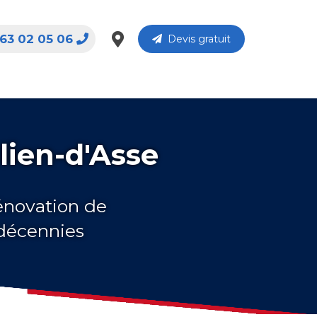
63 02 05 06
Devis gratuit
lien-d'Asse
rénovation de
 décennies