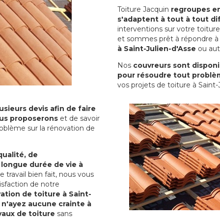
Toiture Jacquin
regroupes en 
s'adaptent à tout à tout dif
interventions sur votre toit
et sommes prêt à répondre à 
à Saint-Julien-d'Asse
ou autr
Nos
couvreurs sont disponib
pour résoudre tout problè
vos projets de toiture à Saint-
sieurs devis afin de faire
us proposerons
et de savoir
oblème sur la rénovation de
qualité, de
 longue durée de vie à
le travail bien fait, nous vous
sfaction de notre
ation de toiture à Saint-
 n'ayez aucune crainte à
vaux de toiture
sans