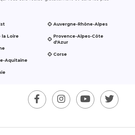
Est
Auvergne-Rhône-Alpes
 la Loire
Provence-Alpes-Côte
d'Azur
ne
Corse
le-Aquitaine
nie