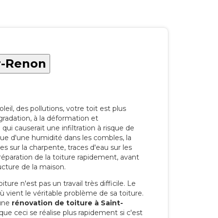
r-Renon
eil, des pollutions, votre toit est plus
radation, à la déformation et
i causerait une infiltration à risque de
rque d'une humidité dans les combles, la
res sur la charpente, traces d'eau sur les
a réparation de la toiture rapidement, avant
ucture de la maison.
ure n'est pas un travail très difficile. Le
'où vient le véritable problème de sa toiture.
 une
rénovation de toiture à Saint-
ue ceci se réalise plus rapidement si c'est