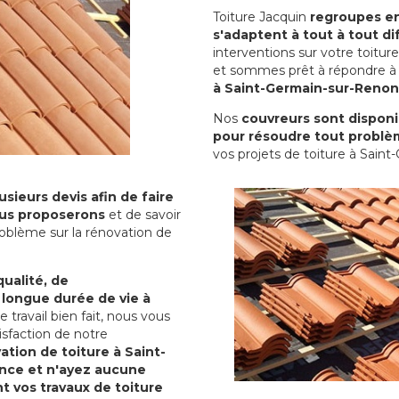
Toiture Jacquin
regroupes en 
s'adaptent à tout à tout dif
interventions sur votre toit
et sommes prêt à répondre à 
à Saint-Germain-sur-Renon
Nos
couvreurs sont disponib
pour résoudre tout problè
vos projets de toiture à Sain
sieurs devis afin de faire
us proposerons
et de savoir
oblème sur la rénovation de
qualité, de
 longue durée de vie à
le travail bien fait, nous vous
sfaction de notre
ation de toiture à Saint-
nce et n'ayez aucune
nt vos travaux de toiture