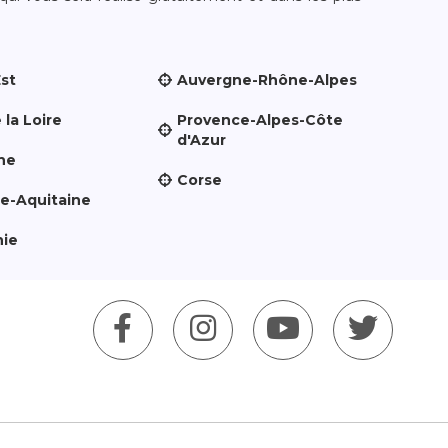
Est
Auvergne-Rhône-Alpes
 la Loire
Provence-Alpes-Côte
d'Azur
ne
Corse
le-Aquitaine
nie