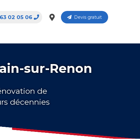
63 02 05 06
Devis gratuit
main-sur-Renon
rénovation de
urs décennies