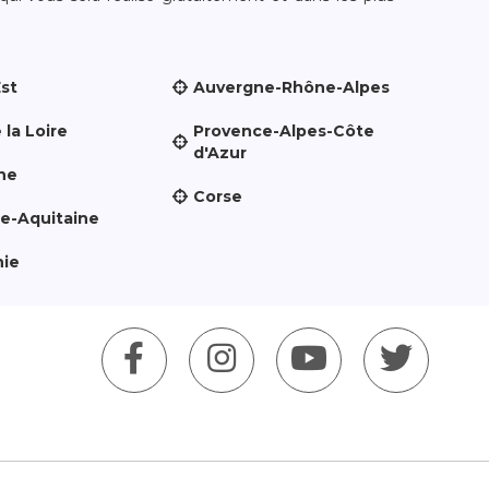
Est
Auvergne-Rhône-Alpes
 la Loire
Provence-Alpes-Côte
d'Azur
ne
Corse
le-Aquitaine
nie