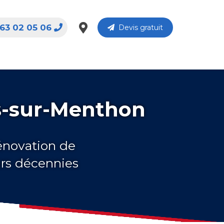
63 02 05 06
Devis gratuit
is-sur-Menthon
rénovation de
urs décennies