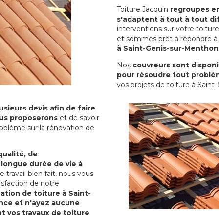
Toiture Jacquin
regroupes en 
s'adaptent à tout à tout dif
interventions sur votre toit
et sommes prêt à répondre à 
à Saint-Genis-sur-Menthon
Nos
couvreurs sont disponib
pour résoudre tout problè
vos projets de toiture à Sain
sieurs devis afin de faire
us proposerons
et de savoir
oblème sur la rénovation de
qualité, de
 longue durée de vie à
le travail bien fait, nous vous
sfaction de notre
ation de toiture à Saint-
nce et n'ayez aucune
nt vos travaux de toiture