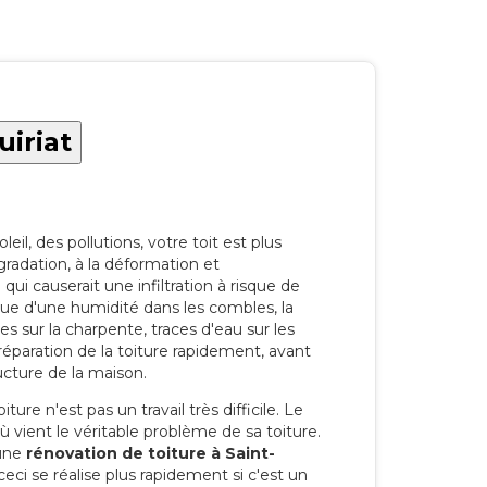
uiriat
eil, des pollutions, votre toit est plus
radation, à la déformation et
i causerait une infiltration à risque de
rque d'une humidité dans les combles, la
res sur la charpente, traces d'eau sur les
a réparation de la toiture rapidement, avant
ucture de la maison.
ure n'est pas un travail très difficile. Le
'où vient le véritable problème de sa toiture.
 une
rénovation de toiture à Saint-
ci se réalise plus rapidement si c'est un