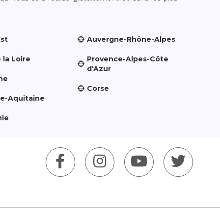
Est
Auvergne-Rhône-Alpes
 la Loire
Provence-Alpes-Côte
d'Azur
ne
Corse
le-Aquitaine
nie