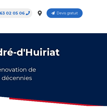
63 02 05 06
Devis gratuit
ré-d'Huiriat
rénovation de
s décennies