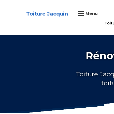
Toiture Jacquin
Menu
Toit
Rénov
Toiture Jacq
toit