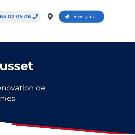
63 02 05 06
Devis gratuit
ousset
rénovation de
nnies