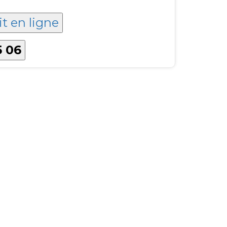
it en ligne
5 06