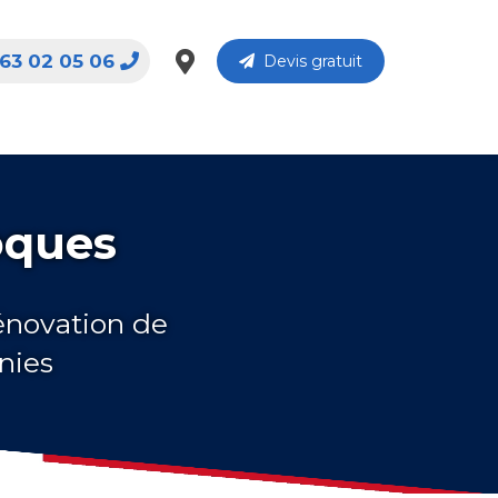
63 02 05 06
Devis gratuit
oques
rénovation de
nies