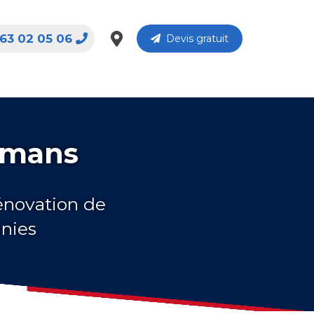
63 02 05 06
Devis gratuit
omans
rénovation de
nnies