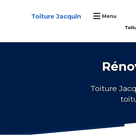
Toiture Jacquin
Menu
Toit
Rénov
Toiture Jacq
toit