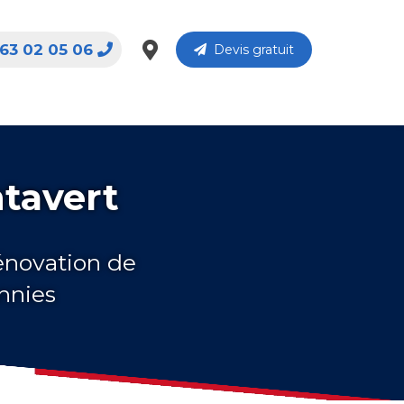
63 02 05 06
Devis gratuit
ntavert
rénovation de
nnies