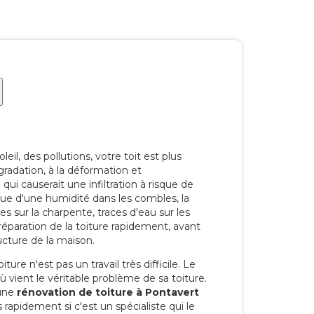
eil, des pollutions, votre toit est plus
radation, à la déformation et
i causerait une infiltration à risque de
rque d'une humidité dans les combles, la
res sur la charpente, traces d'eau sur les
a réparation de la toiture rapidement, avant
ucture de la maison.
ure n'est pas un travail très difficile. Le
'où vient le véritable problème de sa toiture.
 une
rénovation de toiture à Pontavert
 rapidement si c'est un spécialiste qui le