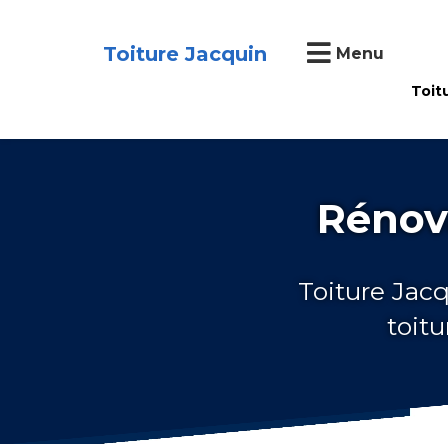
Toiture Jacquin
Menu
Toit
Rénova
Toiture Jacq
toit