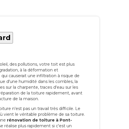
ard
eil, des pollutions, votre toit est plus
radation, à la déformation et
i causerait une infiltration à risque de
rque d'une humidité dans les combles, la
res sur la charpente, traces d'eau sur les
a réparation de la toiture rapidement, avant
ucture de la maison.
ure n'est pas un travail très difficile. Le
'où vient le véritable problème de sa toiture.
 une
rénovation de toiture à Pont-
 réalise plus rapidement si c'est un