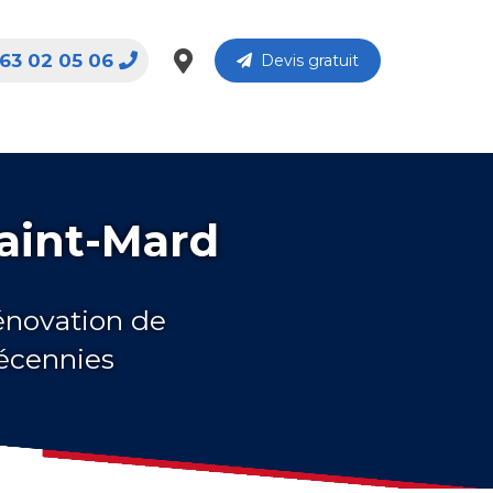
63 02 05 06
Devis gratuit
Saint-Mard
rénovation de
décennies