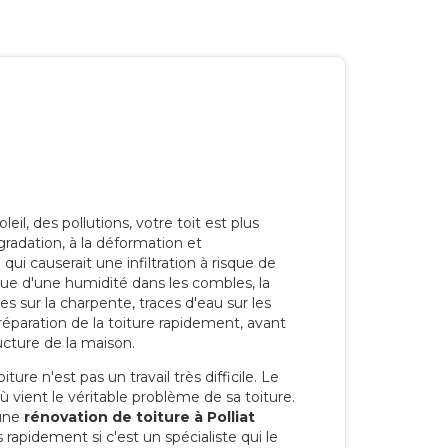
eil, des pollutions, votre toit est plus
radation, à la déformation et
i causerait une infiltration à risque de
rque d'une humidité dans les combles, la
res sur la charpente, traces d'eau sur les
a réparation de la toiture rapidement, avant
ucture de la maison.
ure n'est pas un travail très difficile. Le
'où vient le véritable problème de sa toiture.
 une
rénovation de toiture à Polliat
 rapidement si c'est un spécialiste qui le