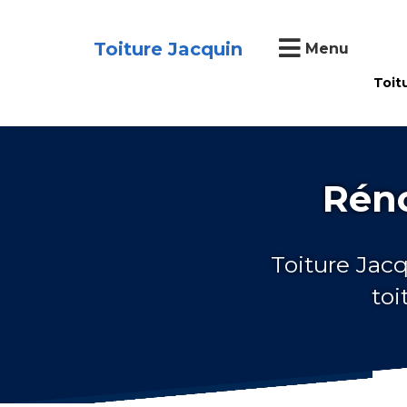
Toiture Jacquin
Menu
Toit
Réno
Toiture Jacq
toi