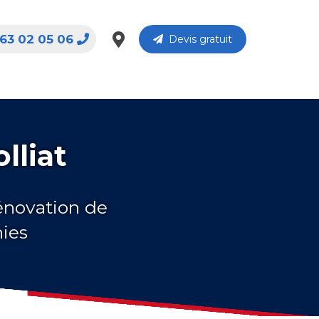
63 02 05 06
Devis gratuit
lliat
rénovation de
nies