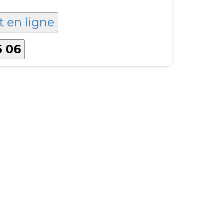
t en ligne
5 06