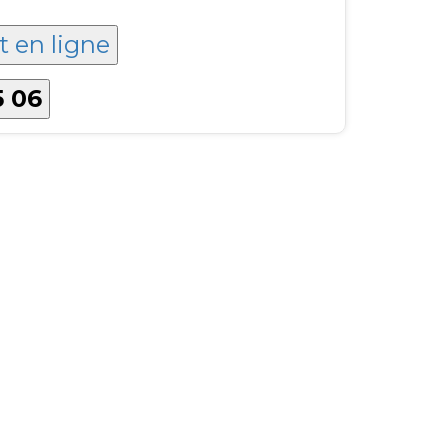
t en ligne
5 06