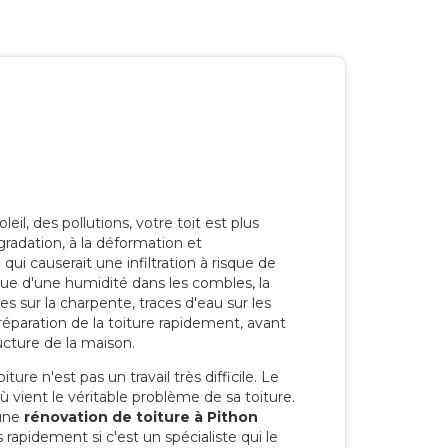
eil, des pollutions, votre toit est plus
radation, à la déformation et
i causerait une infiltration à risque de
rque d'une humidité dans les combles, la
res sur la charpente, traces d'eau sur les
a réparation de la toiture rapidement, avant
ucture de la maison.
ure n'est pas un travail très difficile. Le
'où vient le véritable problème de sa toiture.
 une
rénovation de toiture à Pithon
 rapidement si c'est un spécialiste qui le