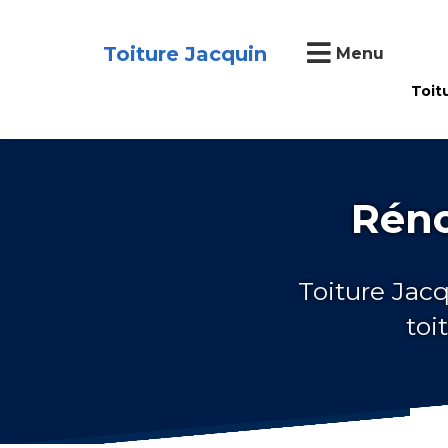
Toiture Jacquin
Menu
Toit
Réno
Toiture Jacq
toi