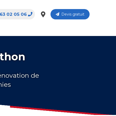
63 02 05 06
Devis gratuit
ithon
rénovation de
nies