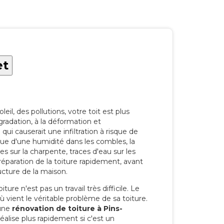
et
eil, des pollutions, votre toit est plus
radation, à la déformation et
i causerait une infiltration à risque de
rque d'une humidité dans les combles, la
res sur la charpente, traces d'eau sur les
a réparation de la toiture rapidement, avant
ucture de la maison.
ure n'est pas un travail très difficile. Le
'où vient le véritable problème de sa toiture.
 une
rénovation de toiture à Pins-
éalise plus rapidement si c'est un