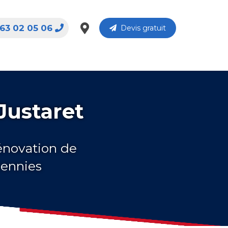
63 02 05 06
Devis gratuit
Justaret
rénovation de
cennies