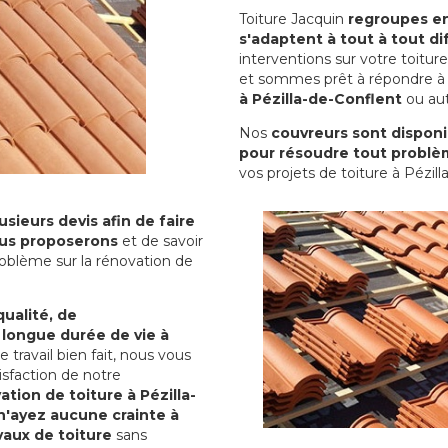
Toiture Jacquin
regroupes en 
s'adaptent à tout à tout dif
interventions sur votre toit
et sommes prêt à répondre à 
à Pézilla-de-Conflent
ou aut
Nos
couvreurs sont disponib
pour résoudre tout problè
vos projets de toiture à Pézill
sieurs devis afin de faire
us proposerons
et de savoir
oblème sur la rénovation de
qualité, de
 longue durée de vie à
le travail bien fait, nous vous
sfaction de notre
ation de toiture à Pézilla-
n'ayez aucune crainte à
vaux de toiture
sans