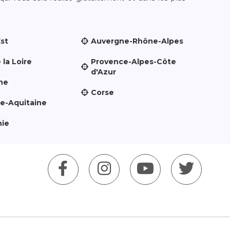
Est
Auvergne-Rhône-Alpes
 la Loire
Provence-Alpes-Côte
d'Azur
ne
Corse
le-Aquitaine
nie