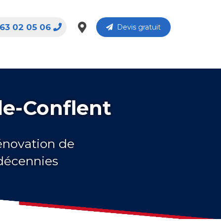
63 02 05 06
Devis gratuit
de-Conflent
rénovation de
 décennies