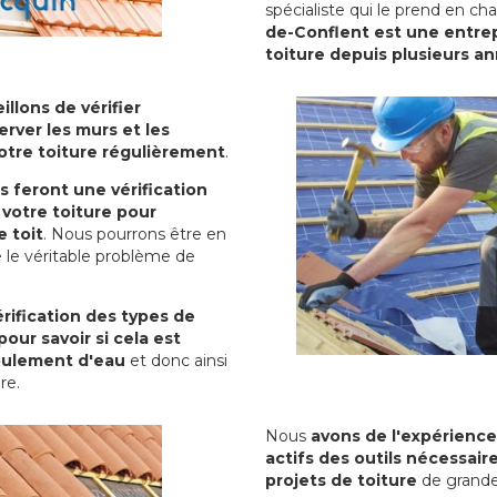
spécialiste qui le prend en ch
de-Conflent est une entrep
toiture depuis plusieurs a
illons de vérifier
erver les murs et les
votre toiture régulièrement
.
ls feront une vérification
votre toiture pour
 toit
. Nous pourrons être en
 le véritable problème de
rification des types de
pour savoir si cela est
oulement d'eau
et donc ainsi
ure.
Nous
avons de l'expérience
actifs des outils nécessai
projets de toiture
de grande