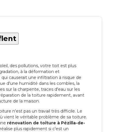
flent
eil, des pollutions, votre toit est plus
radation, à la déformation et
i causerait une infiltration à risque de
rque d'une humidité dans les combles, la
res sur la charpente, traces d'eau sur les
a réparation de la toiture rapidement, avant
ucture de la maison.
ure n'est pas un travail très difficile. Le
'où vient le véritable problème de sa toiture.
 une
rénovation de toiture à Pézilla-de-
éalise plus rapidement si c'est un