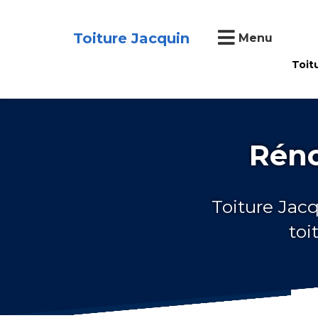
Toiture Jacquin
Menu
Toit
Réno
Toiture Jacq
toi