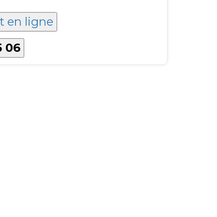
t en ligne
5 06