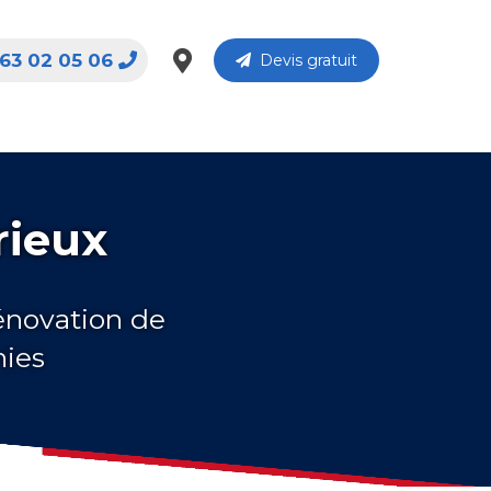
63 02 05 06
Devis gratuit
rieux
rénovation de
nies