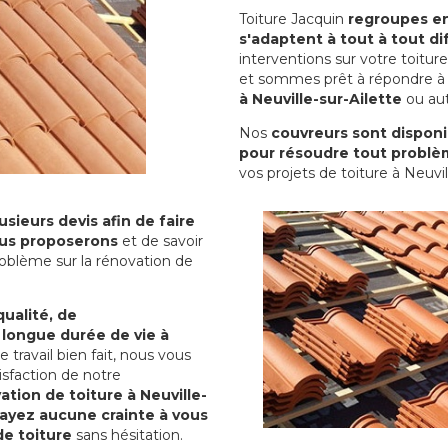
Toiture Jacquin
regroupes en 
s'adaptent à tout à tout dif
interventions sur votre toit
et sommes prêt à répondre à 
à Neuville-sur-Ailette
ou aut
Nos
couvreurs sont disponib
pour résoudre tout problè
vos projets de toiture à Neuvil
sieurs devis afin de faire
us proposerons
et de savoir
oblème sur la rénovation de
qualité, de
 longue durée de vie à
le travail bien fait, nous vous
sfaction de notre
ation de toiture à Neuville-
'ayez aucune crainte à vous
de toiture
sans hésitation.