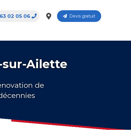
63 02 05 06
Devis gratuit
-sur-Ailette
rénovation de
 décennies