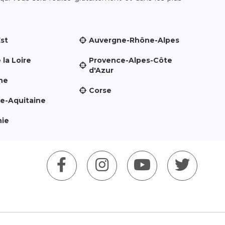
Est
Auvergne-Rhône-Alpes
 la Loire
Provence-Alpes-Côte
d'Azur
ne
Corse
le-Aquitaine
nie