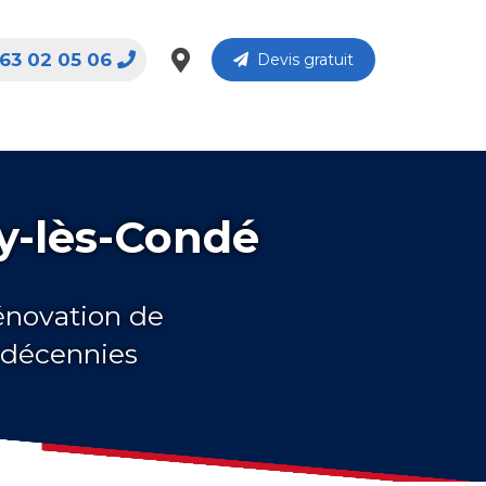
63 02 05 06
Devis gratuit
y-lès-Condé
rénovation de
 décennies