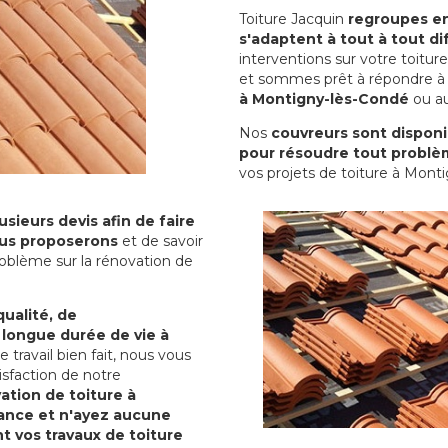
Toiture Jacquin
regroupes en 
s'adaptent à tout à tout dif
interventions sur votre toit
et sommes prêt à répondre à 
à Montigny-lès-Condé
ou au
Nos
couvreurs sont disponib
pour résoudre tout problè
vos projets de toiture à Mont
sieurs devis afin de faire
us proposerons
et de savoir
oblème sur la rénovation de
qualité, de
 longue durée de vie à
le travail bien fait, nous vous
sfaction de notre
ation de toiture à
ance et n'ayez aucune
nt vos travaux de toiture