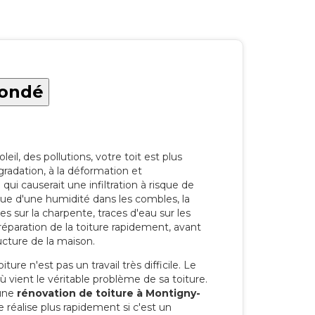
Condé
eil, des pollutions, votre toit est plus
radation, à la déformation et
i causerait une infiltration à risque de
rque d'une humidité dans les combles, la
res sur la charpente, traces d'eau sur les
a réparation de la toiture rapidement, avant
ucture de la maison.
ure n'est pas un travail très difficile. Le
'où vient le véritable problème de sa toiture.
 une
rénovation de toiture à Montigny-
 réalise plus rapidement si c'est un