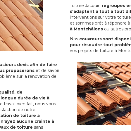
Toiture Jacquin
regroupes en 
s'adaptent à tout à tout dif
interventions sur votre toit
et sommes prêt à répondre à 
à Montchâlons
ou autres proj
Nos
couvreurs sont disponib
pour résoudre tout problè
vos projets de toiture à Mont
sieurs devis afin de faire
us proposerons
et de savoir
oblème sur la rénovation de
qualité, de
 longue durée de vie à
le travail bien fait, nous vous
sfaction de notre
ation de toiture à
 n'ayez aucune crainte à
vaux de toiture
sans