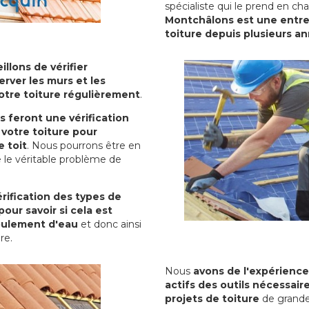
spécialiste qui le prend en ch
Montchâlons est une entrep
toiture depuis plusieurs a
illons de vérifier
erver les murs et les
votre toiture régulièrement
.
ls feront une vérification
votre toiture pour
 toit
. Nous pourrons être en
 le véritable problème de
rification des types de
pour savoir si cela est
oulement d'eau
et donc ainsi
ure.
Nous
avons de l'expérience
actifs des outils nécessai
projets de toiture
de grande