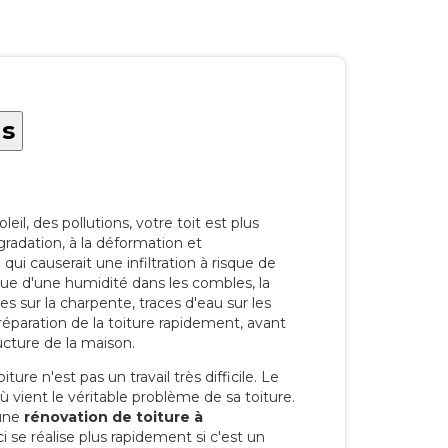
ns
eil, des pollutions, votre toit est plus
radation, à la déformation et
i causerait une infiltration à risque de
rque d'une humidité dans les combles, la
res sur la charpente, traces d'eau sur les
a réparation de la toiture rapidement, avant
ucture de la maison.
ure n'est pas un travail très difficile. Le
'où vient le véritable problème de sa toiture.
 une
rénovation de toiture à
 se réalise plus rapidement si c'est un