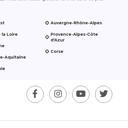
Est
Auvergne-Rhône-Alpes
 la Loire
Provence-Alpes-Côte
d'Azur
ne
Corse
le-Aquitaine
nie