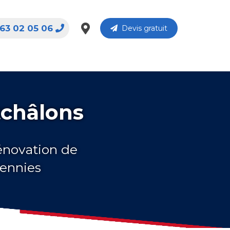
63 02 05 06
Devis gratuit
tchâlons
rénovation de
cennies