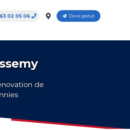
63 02 05 06
Devis gratuit
issemy
rénovation de
nnies