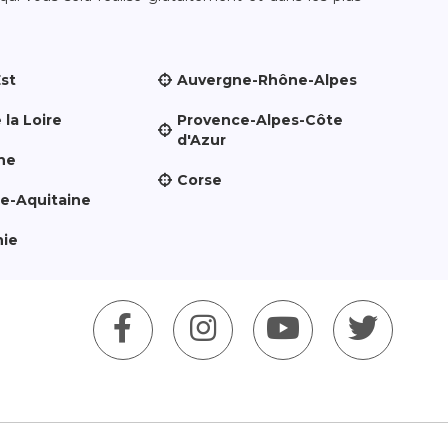
Est
Auvergne-Rhône-Alpes
 la Loire
Provence-Alpes-Côte
d'Azur
ne
Corse
le-Aquitaine
nie