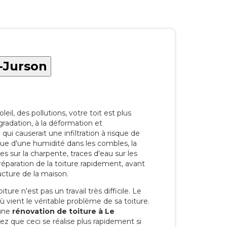
t-Jurson
eil, des pollutions, votre toit est plus
radation, à la déformation et
i causerait une infiltration à risque de
rque d'une humidité dans les combles, la
res sur la charpente, traces d'eau sur les
a réparation de la toiture rapidement, avant
ucture de la maison.
ure n'est pas un travail très difficile. Le
'où vient le véritable problème de sa toiture.
 une
rénovation de toiture à Le
z que ceci se réalise plus rapidement si