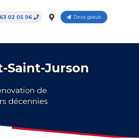
63 02 05 06
Devis gratuit
t-Saint-Jurson
rénovation de
urs décennies