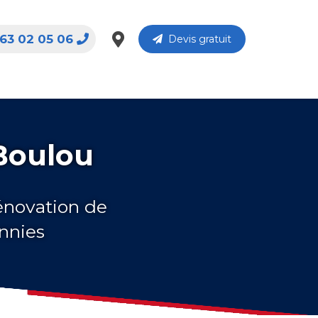
63 02 05 06
Devis gratuit
 Boulou
rénovation de
ennies