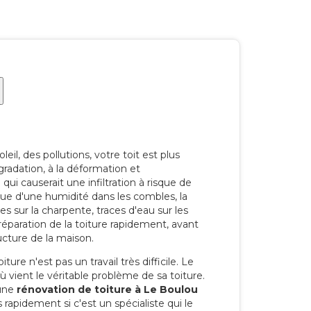
eil, des pollutions, votre toit est plus
radation, à la déformation et
i causerait une infiltration à risque de
rque d'une humidité dans les combles, la
res sur la charpente, traces d'eau sur les
a réparation de la toiture rapidement, avant
ucture de la maison.
ure n'est pas un travail très difficile. Le
'où vient le véritable problème de sa toiture.
 une
rénovation de toiture à Le Boulou
 rapidement si c'est un spécialiste qui le